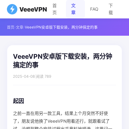
首
文
下
FAQ
页
章
载
首页
›
文章
›
VeeeVPN安卓版下载安装，两分钟搞定的事
VeeeVPN安卓版下载安装，两分钟
搞定的事
2025-04-08
|
阅读 789
起因
之前一直在用另一款工具，结果上个月突然不好使
了，朋友说他换了VeeeVPN用着还行，就跟着试了
试。没想到整个安装过程出乎意料地顺滑，这里记一