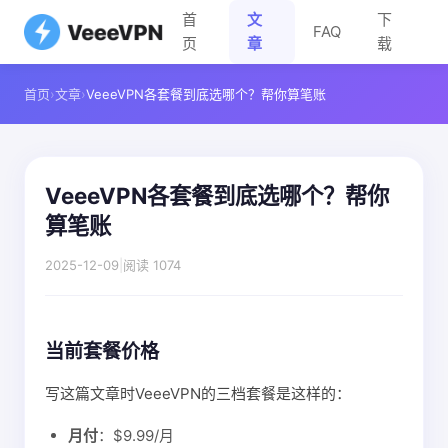
首
文
下
FAQ
页
章
载
首页
›
文章
›
VeeeVPN各套餐到底选哪个？帮你算笔账
VeeeVPN各套餐到底选哪个？帮你
算笔账
2025-12-09
|
阅读 1074
当前套餐价格
写这篇文章时VeeeVPN的三档套餐是这样的：
月付
：$9.99/月