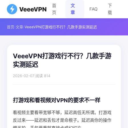
首
文
下
FAQ
页
章
载
首页
›
文章
›
VeeeVPN打游戏行不行？几款手游实测延迟
VeeeVPN打游戏行不行？几款手游
实测延迟
2026-02-07
|
阅读 814
打游戏和看视频对VPN的要求不一样
看视频主要看带宽够不够，延迟高低无所谓。打游戏
反过来——延迟和丢包才是命根子。延迟高你的操作
慢半拍，丢包严重就直接卡成幻灯片。